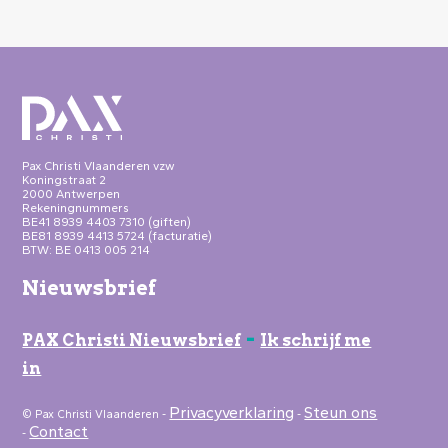
Pax Christi Vlaanderen vzw
Koningstraat 2
2000 Antwerpen
Rekeningnummers
BE41 8939 4403 7310 (giften)
BE81 8939 4413 5724 (facturatie)
BTW: BE 0413 005 214
Nieuwsbrief
-
PAX Christi Nieuwsbrief
Ik schrijf me
in
Privacyverklaring
Steun ons
© Pax Christi Vlaanderen -
-
Contact
-