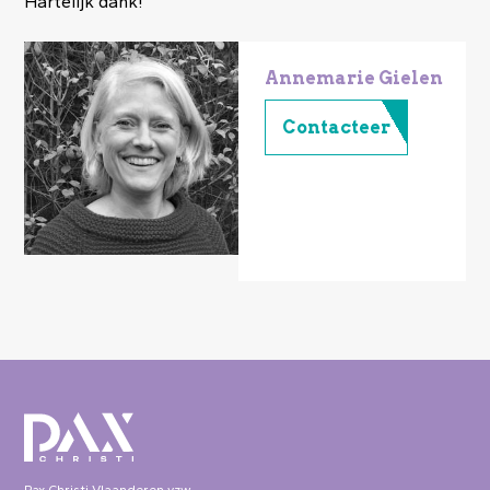
Hartelijk dank!
Image
Annemarie Gielen
Contacteer
Pax Christi Vlaanderen vzw