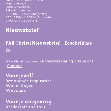
Koningstraat 2
2000 Antwerpen
Rekeningnummers
BE41 8939 4403 7310 (giften)
BE81 8939 4413 5724 (facturatie)
BTW: BE 0413 005 214
Nieuwsbrief
-
PAX Christi Nieuwsbrief
Ik schrijf me
in
Privacyverklaring
Steun ons
© Pax Christi Vlaanderen -
-
Contact
-
Voor jezelf
Bezinnende inspiraties
Wandelingen
Webinars
Voor je omgeving
Vredesspiritualiteit