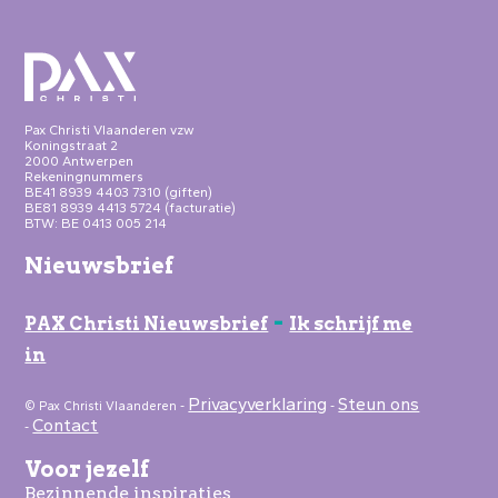
Pax Christi Vlaanderen vzw
Koningstraat 2
2000 Antwerpen
Rekeningnummers
BE41 8939 4403 7310 (giften)
BE81 8939 4413 5724 (facturatie)
BTW: BE 0413 005 214
Nieuwsbrief
-
PAX Christi Nieuwsbrief
Ik schrijf me
in
Privacyverklaring
Steun ons
© Pax Christi Vlaanderen -
-
Contact
-
Voor jezelf
Bezinnende inspiraties