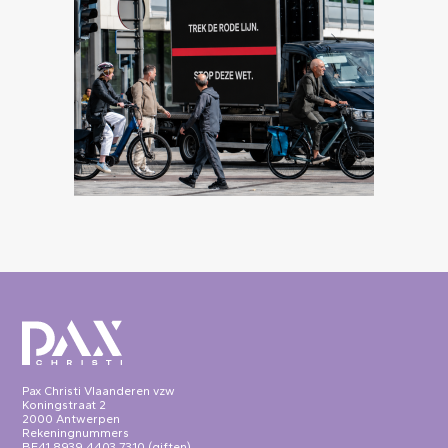
Pax Christi Vlaanderen vzw
Koningstraat 2
2000 Antwerpen
Rekeningnummers
BE41 8939 4403 7310 (giften)