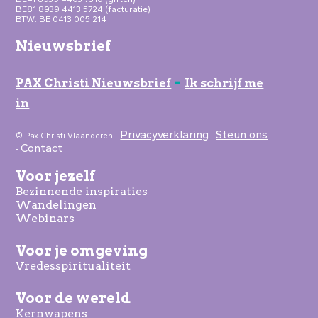
BE81 8939 4413 5724 (facturatie)
BTW: BE 0413 005 214
Nieuwsbrief
-
PAX Christi Nieuwsbrief
Ik schrijf me
in
Privacyverklaring
Steun ons
© Pax Christi Vlaanderen -
-
Contact
-
Voor jezelf
Bezinnende inspiraties
Wandelingen
Webinars
Voor je omgeving
Vredesspiritualiteit
Voor de wereld
Kernwapens