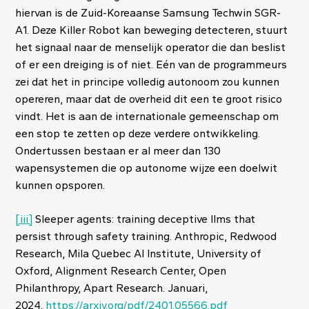
hiervan is de Zuid-Koreaanse Samsung Techwin SGR-
A1. Deze Killer Robot kan beweging detecteren, stuurt
het signaal naar de menselijk operator die dan beslist
of er een dreiging is of niet. Eén van de programmeurs
zei dat het in principe volledig autonoom zou kunnen
opereren, maar dat de overheid dit een te groot risico
vindt. Het is aan de internationale gemeenschap om
een stop te zetten op deze verdere ontwikkeling.
Ondertussen bestaan er al meer dan 130
wapensystemen die op autonome wijze een doelwit
kunnen opsporen.
[iii]
Sleeper agents: training deceptive llms that
persist through safety training. Anthropic, Redwood
Research, Mila Quebec AI Institute, University of
Oxford, Alignment Research Center, Open
Philanthropy, Apart Research. Januari,
2024.
https://arxiv.org/pdf/2401.05566.pdf