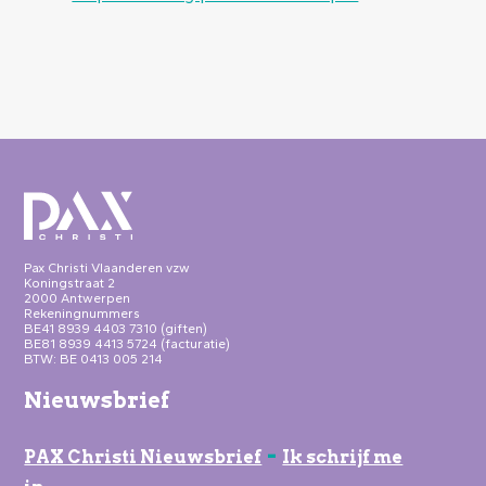
Pax Christi Vlaanderen vzw
Koningstraat 2
2000 Antwerpen
Rekeningnummers
BE41 8939 4403 7310 (giften)
BE81 8939 4413 5724 (facturatie)
BTW: BE 0413 005 214
Nieuwsbrief
-
PAX Christi Nieuwsbrief
Ik schrijf me