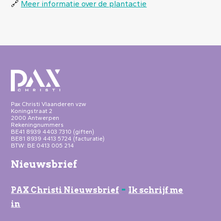
🔗
Meer informatie over de plantactie
Pax Christi Vlaanderen vzw
Koningstraat 2
2000 Antwerpen
Rekeningnummers
BE41 8939 4403 7310 (giften)
BE81 8939 4413 5724 (facturatie)
BTW: BE 0413 005 214
Nieuwsbrief
-
PAX Christi Nieuwsbrief
Ik schrijf me
in