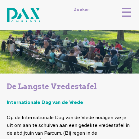
Overslaan
☰
en
Topmenu
Zoeken
naar
de
inhoud
gaan
Image
De Langste Vredestafel
Internationale Dag van de Vrede
Op de Internationale Dag van de Vrede nodigen we je
uit om aan te schuiven aan een gedekte vredestafel in
de abdijtuin van Parcum. (Bij regen in de