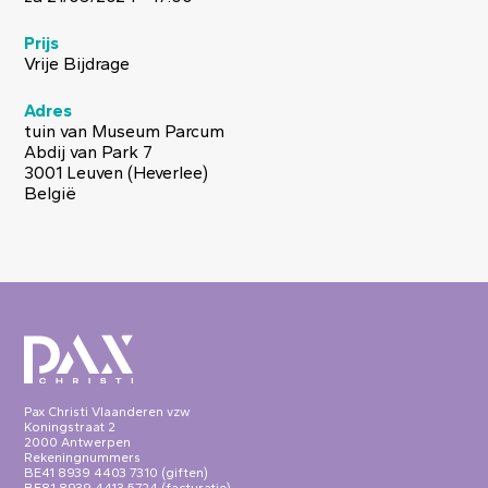
Prijs
Vrije Bijdrage
Adres
tuin van Museum Parcum
Abdij van Park 7
3001
Leuven (Heverlee)
België
Pax Christi Vlaanderen vzw
Koningstraat 2
2000 Antwerpen
Rekeningnummers
BE41 8939 4403 7310 (giften)
BE81 8939 4413 5724 (facturatie)