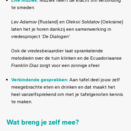
Live muziek:
Muziek heeft de kracht om verbinding
te smeden:
Lev Adamov
(Rusland) en
Oleksii Soldatov
(Oekraïne)
laten het je horen dankzij een samenwerking in
vredesproject
'De Dialogen'
.
Ook de
vredesbeiaardie
r laat sprankelende
melodieën over de tuin klinken en de Ecuadoriaanse
Franklin Diaz
zorgt voor een zonnige sfeer.
Verbindende gesprekken:
Aan tafel deel jouw zelf
meegebrachte eten en drinken en dat maakt het
heel vanzelfsprekend om met je tafelgenoten kennis
te maken.
Wat breng je zelf mee?