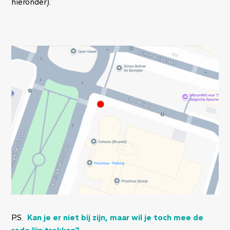
hieronder).
Image
P.S.
Kan je er niet bij zijn, maar wil je toch mee de