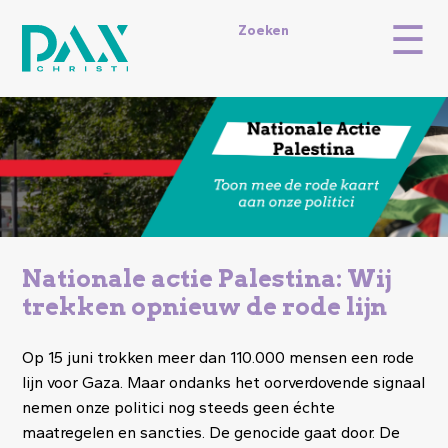
Overslaan
☰
en
Topmenu
Zoeken
naar
de
inhoud
gaan
Image
Nationale actie Palestina: Wij
trekken opnieuw de rode lijn
Op 15 juni trokken meer dan 110.000 mensen een rode
lijn voor Gaza. M
aar ondanks het oorverdovende signaal
nemen onze politici nog steeds geen échte
maatregelen en sancties. De genocide gaat door. De