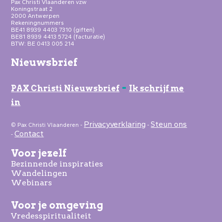
Pax Christi Vlaanderen vzw
Koningstraat 2
2000 Antwerpen
Rekeningnummers
BE41 8939 4403 7310 (giften)
BE81 8939 4413 5724 (facturatie)
BTW: BE 0413 005 214
Nieuwsbrief
-
PAX Christi Nieuwsbrief
Ik schrijf me
in
Privacyverklaring
Steun ons
© Pax Christi Vlaanderen -
-
Contact
-
Voor jezelf
Bezinnende inspiraties
Wandelingen
Webinars
Voor je omgeving
Vredesspiritualiteit